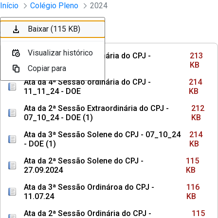
Sessões e Reuniões - Documentos Col
Início
Colégio Pleno
2024
Pular para o Conteúdo principal
Baixar (213 KB)
Baixar (214 KB)
Baixar (212 KB)
Baixar (214 KB)
Baixar (115 KB)
Ordenar
Filtro
Visualizar histórico
Visualizar histórico
Visualizar histórico
Visualizar histórico
Visualizar histórico
Ata da 5ª Sessão ordinária do CPJ -
213
25_11_24 - DOE (1)
KB
Copiar para
Copiar para
Copiar para
Copiar para
Copiar para
Ata da 4ª Sessão ordinária do CPJ -
214
11_11_24 - DOE
KB
Ata da 2ª Sessão Extraordinária do CPJ -
212
07_10_24 - DOE (1)
KB
Ata da 3ª Sessão Solene do CPJ - 07_10_24
214
- DOE (1)
KB
Ata da 2ª Sessão Solene do CPJ -
115
27.09.2024
KB
Ata da 3ª Sessão Ordinároa do CPJ -
116
11.07.24
KB
Ata da 2ª Sessão Ordinária do CPJ -
115