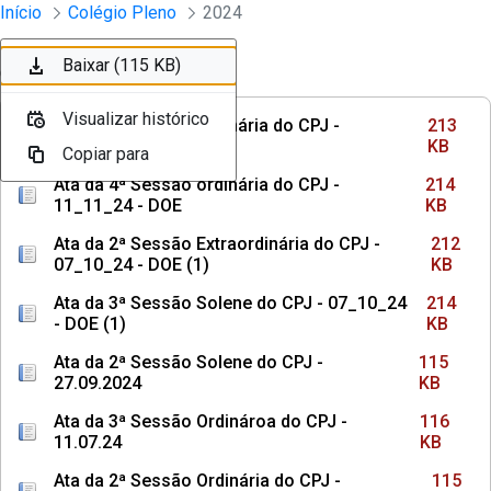
Sessões e Reuniões - Documentos Col
Início
Colégio Pleno
2024
Pular para o Conteúdo principal
Baixar (213 KB)
Baixar (214 KB)
Baixar (212 KB)
Baixar (214 KB)
Baixar (115 KB)
Ordenar
Filtro
Visualizar histórico
Visualizar histórico
Visualizar histórico
Visualizar histórico
Visualizar histórico
Ata da 5ª Sessão ordinária do CPJ -
213
25_11_24 - DOE (1)
KB
Copiar para
Copiar para
Copiar para
Copiar para
Copiar para
Ata da 4ª Sessão ordinária do CPJ -
214
11_11_24 - DOE
KB
Ata da 2ª Sessão Extraordinária do CPJ -
212
07_10_24 - DOE (1)
KB
Ata da 3ª Sessão Solene do CPJ - 07_10_24
214
- DOE (1)
KB
Ata da 2ª Sessão Solene do CPJ -
115
27.09.2024
KB
Ata da 3ª Sessão Ordinároa do CPJ -
116
11.07.24
KB
Ata da 2ª Sessão Ordinária do CPJ -
115