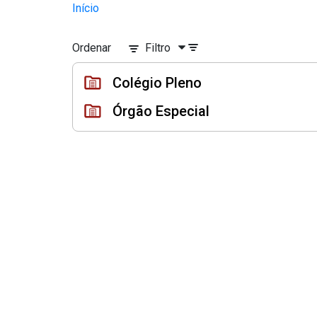
Sessões e Reuniões - Documento
Início
Pular para o Conteúdo principal
Ordenar
Filtro
Colégio Pleno
Órgão Especial