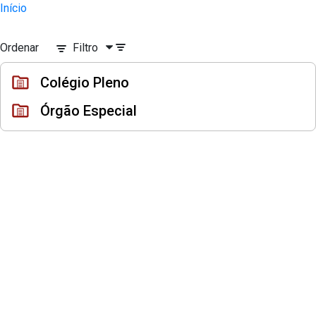
Sessões e Reuniões - Documentos Col
Início
Pular para o Conteúdo principal
Ordenar
Filtro
Colégio Pleno
Órgão Especial