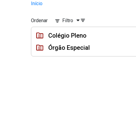
Sessões e Reuniões - Documento
Início
Pular para o Conteúdo principal
Ordenar
Filtro
Colégio Pleno
Órgão Especial