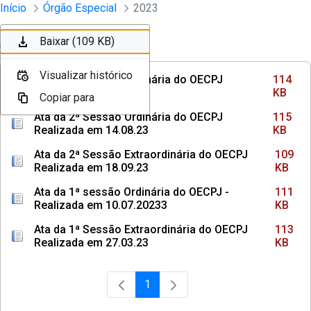
Sessões e Reuniões - Documentos Col
Início
Órgão Especial
2023
Pular para o Conteúdo principal
Baixar (114 KB)
Baixar (115 KB)
Baixar (109 KB)
Ordenar
Filtro
Visualizar histórico
Visualizar histórico
Visualizar histórico
Ata da 3ª Sessão Ordinária do OECPJ
114
Realizada em 13.11.23
KB
Copiar para
Copiar para
Copiar para
Ata da 2ª Sessão Ordinária do OECPJ
115
Realizada em 14.08.23
KB
Ata da 2ª Sessão Extraordinária do OECPJ
109
Realizada em 18.09.23
KB
Ata da 1ª sessão Ordinária do OECPJ -
111
Realizada em 10.07.20233
KB
Ata da 1ª Sessão Extraordinária do OECPJ
113
Realizada em 27.03.23
KB
1
Página