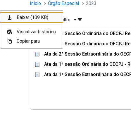
Sessões e Reuniões - Documento
Início
Órgão Especial
2023
Pular para o Conteúdo principal
Baixar (114 KB)
Baixar (115 KB)
Baixar (109 KB)
Ordenar
Filtro
Visualizar histórico
Visualizar histórico
Visualizar histórico
Ata da 3ª Sessão Ordinária do OECPJ Re
Copiar para
Copiar para
Copiar para
Ata da 2ª Sessão Ordinária do OECPJ Re
Ata da 2ª Sessão Extraordinária do OEC
Ata da 1ª sessão Ordinária do OECPJ - 
Ata da 1ª Sessão Extraordinária do OEC