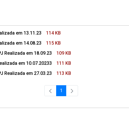
s Colegio de Procuradores
alizada em 13.11.23
114 KB
alizada em 14.08.23
115 KB
PJ Realizada em 18.09.23
109 KB
Realizada em 10.07.20233
111 KB
PJ Realizada em 27.03.23
113 KB
1
Página