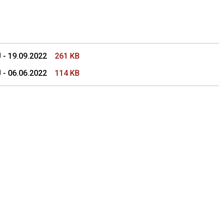
s Colegio de Procuradores
 - 19.09.2022
261 KB
 - 06.06.2022
114 KB