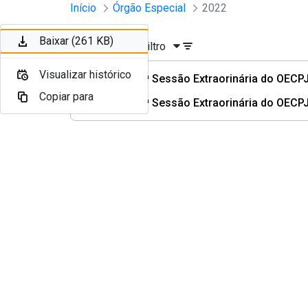
Sessões e Reuniões - Documento
Início
Órgão Especial
2022
Pular para o Conteúdo principal
Baixar (261 KB)
Ordenar
Filtro
Visualizar histórico
Ata da 2ª Sessão Extraorinária do OECPJ
Copiar para
Ata da 1ª Sessão Extraorinária do OECPJ