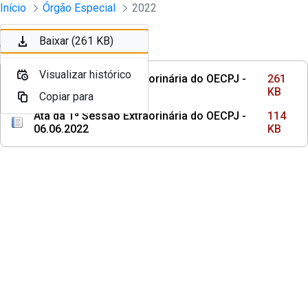
Sessões e Reuniões - Documentos Col
Início
Órgão Especial
2022
Pular para o Conteúdo principal
Baixar (261 KB)
Ordenar
Filtro
Visualizar histórico
Ata da 2ª Sessão Extraorinária do OECPJ -
261
19.09.2022
KB
Copiar para
Ata da 1ª Sessão Extraorinária do OECPJ -
114
06.06.2022
KB