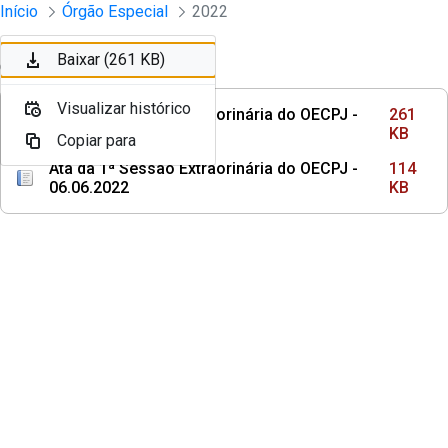
Sessões e Reuniões - Documentos Col
Início
Órgão Especial
2022
Pular para o Conteúdo principal
Baixar (261 KB)
Ordenar
Filtro
Visualizar histórico
Ata da 2ª Sessão Extraorinária do OECPJ -
261
19.09.2022
KB
Copiar para
Ata da 1ª Sessão Extraorinária do OECPJ -
114
06.06.2022
KB