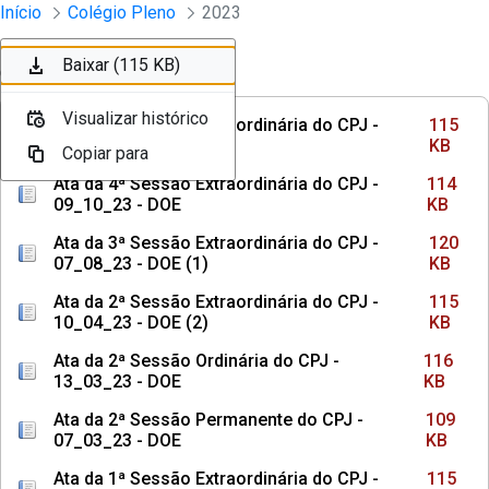
Sessões e Reuniões - Documentos Col
Início
Colégio Pleno
2023
Pular para o Conteúdo principal
Baixar (115 KB)
Baixar (114 KB)
Baixar (120 KB)
Baixar (115 KB)
Ordenar
Filtro
Visualizar histórico
Visualizar histórico
Visualizar histórico
Visualizar histórico
Ata da 5ª Sessão Extraordinária do CPJ -
115
11_12_23 - DOE (1)
KB
Copiar para
Copiar para
Copiar para
Copiar para
Ata da 4ª Sessão Extraordinária do CPJ -
114
09_10_23 - DOE
KB
Ata da 3ª Sessão Extraordinária do CPJ -
120
07_08_23 - DOE (1)
KB
Ata da 2ª Sessão Extraordinária do CPJ -
115
10_04_23 - DOE (2)
KB
Ata da 2ª Sessão Ordinária do CPJ -
116
13_03_23 - DOE
KB
Ata da 2ª Sessão Permanente do CPJ -
109
07_03_23 - DOE
KB
Ata da 1ª Sessão Extraordinária do CPJ -
115