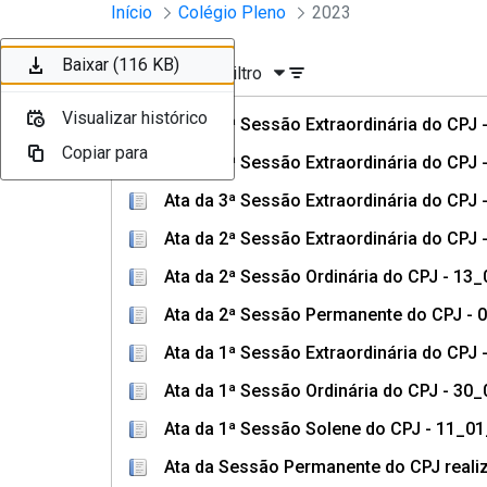
Sessões e Reuniões - Documento
Início
Colégio Pleno
2023
Pular para o Conteúdo principal
Baixar (115 KB)
Baixar (114 KB)
Baixar (120 KB)
Baixar (115 KB)
Baixar (116 KB)
Ordenar
Filtro
Visualizar histórico
Visualizar histórico
Visualizar histórico
Visualizar histórico
Visualizar histórico
Ata da 5ª Sessão Extraordinária do CPJ 
Copiar para
Copiar para
Copiar para
Copiar para
Copiar para
Ata da 4ª Sessão Extraordinária do CPJ
Ata da 3ª Sessão Extraordinária do CPJ 
Ata da 2ª Sessão Extraordinária do CPJ 
Ata da 2ª Sessão Ordinária do CPJ - 13
Ata da 2ª Sessão Permanente do CPJ - 
Ata da 1ª Sessão Extraordinária do CPJ
Ata da 1ª Sessão Ordinária do CPJ - 30
Ata da 1ª Sessão Solene do CPJ - 11_01
Ata da Sessão Permanente do CPJ reali