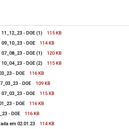
s Colegio de Procuradores
- 11_12_23 - DOE (1)
115 KB
 - 09_10_23 - DOE
114 KB
- 07_08_23 - DOE (1)
120 KB
- 10_04_23 - DOE (2)
115 KB
_03_23 - DOE
116 KB
07_03_23 - DOE
109 KB
 - 07_03_23 - DOE
115 KB
_01_23 - DOE
116 KB
_23 - DOE
116 KB
zada em 02.01.23
114 KB