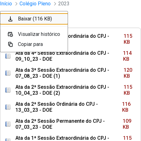
Sessões e Reuniões - Documentos Col
Início
Colégio Pleno
2023
Pular para o Conteúdo principal
Baixar (115 KB)
Baixar (114 KB)
Baixar (120 KB)
Baixar (115 KB)
Baixar (116 KB)
Ordenar
Filtro
Visualizar histórico
Visualizar histórico
Visualizar histórico
Visualizar histórico
Visualizar histórico
Ata da 5ª Sessão Extraordinária do CPJ -
115
11_12_23 - DOE (1)
KB
Copiar para
Copiar para
Copiar para
Copiar para
Copiar para
Ata da 4ª Sessão Extraordinária do CPJ -
114
09_10_23 - DOE
KB
Ata da 3ª Sessão Extraordinária do CPJ -
120
07_08_23 - DOE (1)
KB
Ata da 2ª Sessão Extraordinária do CPJ -
115
10_04_23 - DOE (2)
KB
Ata da 2ª Sessão Ordinária do CPJ -
116
13_03_23 - DOE
KB
Ata da 2ª Sessão Permanente do CPJ -
109
07_03_23 - DOE
KB
Ata da 1ª Sessão Extraordinária do CPJ -
115