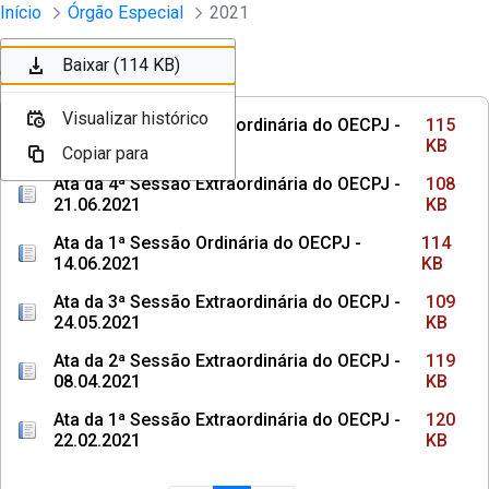
Sessões e Reuniões - Documentos Col
Início
Órgão Especial
2021
Pular para o Conteúdo principal
Baixar (115 KB)
Baixar (108 KB)
Baixar (114 KB)
Ordenar
Filtro
Visualizar histórico
Visualizar histórico
Visualizar histórico
Ata da 5ª Sessão Extraordinária do OECPJ -
115
23.09.2021
KB
Copiar para
Copiar para
Copiar para
Ata da 4ª Sessão Extraordinária do OECPJ -
108
21.06.2021
KB
Ata da 1ª Sessão Ordinária do OECPJ -
114
14.06.2021
KB
Ata da 3ª Sessão Extraordinária do OECPJ -
109
24.05.2021
KB
Ata da 2ª Sessão Extraordinária do OECPJ -
119
08.04.2021
KB
Ata da 1ª Sessão Extraordinária do OECPJ -
120
22.02.2021
KB