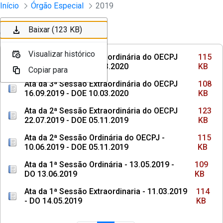
Sessões e Reuniões - Documentos Col
Início
Órgão Especial
2019
Pular para o Conteúdo principal
Baixar (115 KB)
Baixar (108 KB)
Baixar (123 KB)
Ordenar
Filtro
Visualizar histórico
Visualizar histórico
Visualizar histórico
Ata da 4ª Sessão Extraordinária do OECPJ
115
04.11.2019 - DOE 10.03.2020
KB
Copiar para
Copiar para
Copiar para
Ata da 3ª Sessão Extraordinária do OECPJ
108
16.09.2019 - DOE 10.03.2020
KB
Ata da 2ª Sessão Extraordinária do OECPJ
123
22.07.2019 - DOE 05.11.2019
KB
Ata da 2ª Sessão Ordinária do OECPJ -
115
10.06.2019 - DOE 05.11.2019
KB
Ata da 1ª Sessão Ordinária - 13.05.2019 -
109
DO 13.06.2019
KB
Ata da 1ª Sessão Extraordinaria - 11.03.2019
114
- DO 14.05.2019
KB