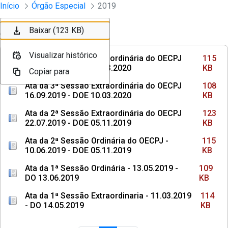
Sessões e Reuniões - Documentos Col
Início
Órgão Especial
2019
Pular para o Conteúdo principal
Baixar (115 KB)
Baixar (108 KB)
Baixar (123 KB)
Ordenar
Filtro
Visualizar histórico
Visualizar histórico
Visualizar histórico
Ata da 4ª Sessão Extraordinária do OECPJ
115
04.11.2019 - DOE 10.03.2020
KB
Copiar para
Copiar para
Copiar para
Ata da 3ª Sessão Extraordinária do OECPJ
108
16.09.2019 - DOE 10.03.2020
KB
Ata da 2ª Sessão Extraordinária do OECPJ
123
22.07.2019 - DOE 05.11.2019
KB
Ata da 2ª Sessão Ordinária do OECPJ -
115
10.06.2019 - DOE 05.11.2019
KB
Ata da 1ª Sessão Ordinária - 13.05.2019 -
109
DO 13.06.2019
KB
Ata da 1ª Sessão Extraordinaria - 11.03.2019
114
- DO 14.05.2019
KB