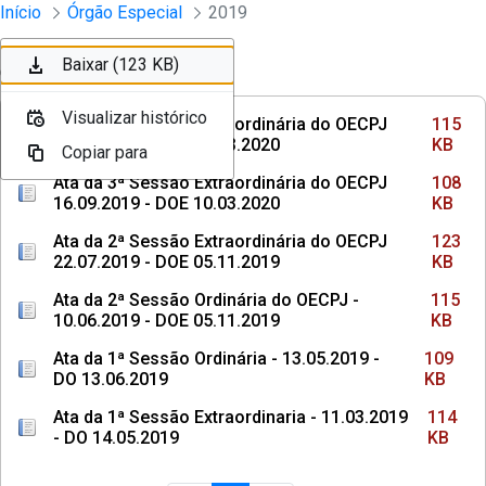
Sessões e Reuniões - Documentos Col
Início
Órgão Especial
2019
Pular para o Conteúdo principal
Baixar (115 KB)
Baixar (108 KB)
Baixar (123 KB)
Ordenar
Filtro
Visualizar histórico
Visualizar histórico
Visualizar histórico
Ata da 4ª Sessão Extraordinária do OECPJ
115
04.11.2019 - DOE 10.03.2020
KB
Copiar para
Copiar para
Copiar para
Ata da 3ª Sessão Extraordinária do OECPJ
108
16.09.2019 - DOE 10.03.2020
KB
Ata da 2ª Sessão Extraordinária do OECPJ
123
22.07.2019 - DOE 05.11.2019
KB
Ata da 2ª Sessão Ordinária do OECPJ -
115
10.06.2019 - DOE 05.11.2019
KB
Ata da 1ª Sessão Ordinária - 13.05.2019 -
109
DO 13.06.2019
KB
Ata da 1ª Sessão Extraordinaria - 11.03.2019
114
- DO 14.05.2019
KB