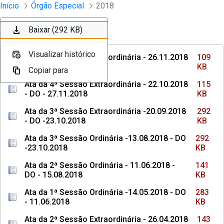
Sessões e Reuniões - Documentos Col
Início
Órgão Especial
2018
Pular para o Conteúdo principal
Baixar (109 KB)
Baixar (115 KB)
Baixar (292 KB)
Baixar (292 KB)
Ordenar
Filtro
Visualizar histórico
Visualizar histórico
Visualizar histórico
Visualizar histórico
Ata da 5ª Sessão Extraordinária - 26.11.2018
109
- DO - 21.03.2019
KB
Copiar para
Copiar para
Copiar para
Copiar para
Ata da 4ª Sessão Extraordinária - 22.10.2018
115
- DO - 27.11.2018
KB
Ata da 3ª Sessão Extraordinária -20.09.2018
292
- DO -23.10.2018
KB
Ata da 3ª Sessão Ordinária -13.08.2018 - DO
292
-23.10.2018
KB
Ata da 2ª Sessão Ordinária - 11.06.2018 -
141
DO - 15.08.2018
KB
Ata da 1ª Sessão Ordinária -14.05.2018 - DO
283
- 11.06.2018
KB
Ata da 2ª Sessão Extraordinária - 26.04.2018
143