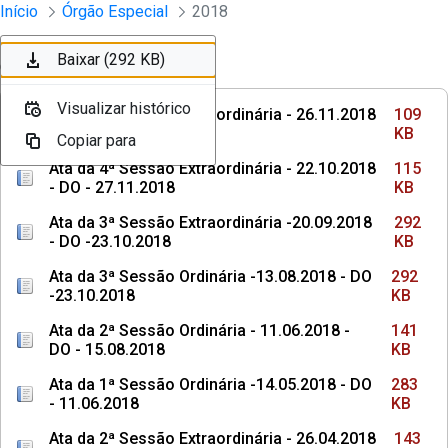
Sessões e Reuniões - Documentos Col
Início
Órgão Especial
2018
Pular para o Conteúdo principal
Baixar (109 KB)
Baixar (115 KB)
Baixar (292 KB)
Baixar (292 KB)
Ordenar
Filtro
Visualizar histórico
Visualizar histórico
Visualizar histórico
Visualizar histórico
Ata da 5ª Sessão Extraordinária - 26.11.2018
109
- DO - 21.03.2019
KB
Copiar para
Copiar para
Copiar para
Copiar para
Ata da 4ª Sessão Extraordinária - 22.10.2018
115
- DO - 27.11.2018
KB
Ata da 3ª Sessão Extraordinária -20.09.2018
292
- DO -23.10.2018
KB
Ata da 3ª Sessão Ordinária -13.08.2018 - DO
292
-23.10.2018
KB
Ata da 2ª Sessão Ordinária - 11.06.2018 -
141
DO - 15.08.2018
KB
Ata da 1ª Sessão Ordinária -14.05.2018 - DO
283
- 11.06.2018
KB
Ata da 2ª Sessão Extraordinária - 26.04.2018
143