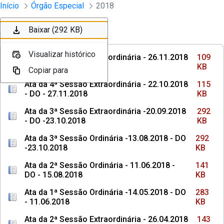
Sessões e Reuniões - Documentos Col
Início
Órgão Especial
2018
Pular para o Conteúdo principal
Baixar (109 KB)
Baixar (115 KB)
Baixar (292 KB)
Baixar (292 KB)
Ordenar
Filtro
Visualizar histórico
Visualizar histórico
Visualizar histórico
Visualizar histórico
Ata da 5ª Sessão Extraordinária - 26.11.2018
109
- DO - 21.03.2019
KB
Copiar para
Copiar para
Copiar para
Copiar para
Ata da 4ª Sessão Extraordinária - 22.10.2018
115
- DO - 27.11.2018
KB
Ata da 3ª Sessão Extraordinária -20.09.2018
292
- DO -23.10.2018
KB
Ata da 3ª Sessão Ordinária -13.08.2018 - DO
292
-23.10.2018
KB
Ata da 2ª Sessão Ordinária - 11.06.2018 -
141
DO - 15.08.2018
KB
Ata da 1ª Sessão Ordinária -14.05.2018 - DO
283
- 11.06.2018
KB
Ata da 2ª Sessão Extraordinária - 26.04.2018
143