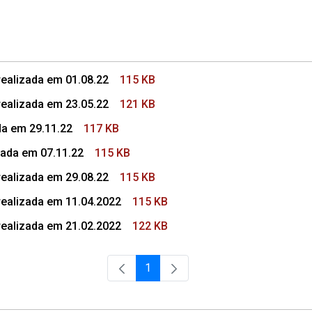
s Colegio de Procuradores
realizada em 01.08.22
115 KB
realizada em 23.05.22
121 KB
da em 29.11.22
117 KB
zada em 07.11.22
115 KB
realizada em 29.08.22
115 KB
realizada em 11.04.2022
115 KB
realizada em 21.02.2022
122 KB
1
Página