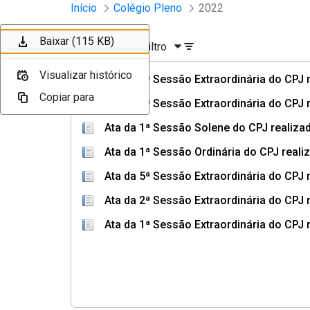
Sessões e Reuniões - Documento
Início
Colégio Pleno
2022
Pular para o Conteúdo principal
Baixar (115 KB)
Baixar (121 KB)
Baixar (117 KB)
Baixar (115 KB)
Ordenar
Filtro
Visualizar histórico
Visualizar histórico
Visualizar histórico
Visualizar histórico
Ata da 4ª Sessão Extraordinária do CPJ 
Copiar para
Copiar para
Copiar para
Copiar para
Ata da 3ª Sessão Extraordinária do CPJ 
Ata da 1ª Sessão Solene do CPJ realiza
Ata da 1ª Sessão Ordinária do CPJ reali
Ata da 5ª Sessão Extraordinária do CPJ 
Ata da 2ª Sessão Extraordinária do CPJ 
Ata da 1ª Sessão Extraordinária do CPJ 