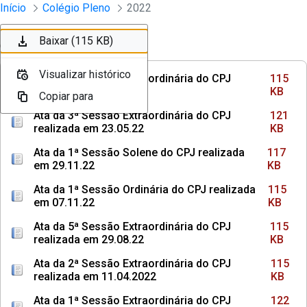
Sessões e Reuniões - Documentos Col
Início
Colégio Pleno
2022
Pular para o Conteúdo principal
Baixar (115 KB)
Baixar (121 KB)
Baixar (117 KB)
Baixar (115 KB)
Ordenar
Filtro
Visualizar histórico
Visualizar histórico
Visualizar histórico
Visualizar histórico
Ata da 4ª Sessão Extraordinária do CPJ
115
realizada em 01.08.22
KB
Copiar para
Copiar para
Copiar para
Copiar para
Ata da 3ª Sessão Extraordinária do CPJ
121
realizada em 23.05.22
KB
Ata da 1ª Sessão Solene do CPJ realizada
117
em 29.11.22
KB
Ata da 1ª Sessão Ordinária do CPJ realizada
115
em 07.11.22
KB
Ata da 5ª Sessão Extraordinária do CPJ
115
realizada em 29.08.22
KB
Ata da 2ª Sessão Extraordinária do CPJ
115
realizada em 11.04.2022
KB
Ata da 1ª Sessão Extraordinária do CPJ
122