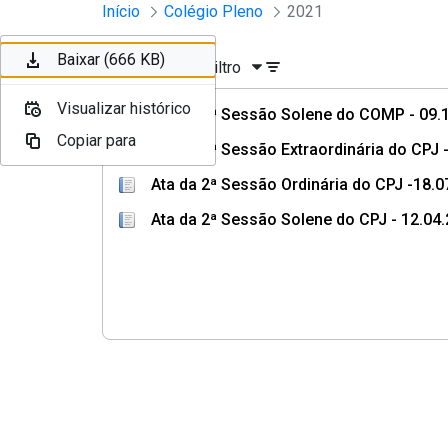
Sessões e Reuniões - Documento
Início
Colégio Pleno
2021
Pular para o Conteúdo principal
Baixar (475 KB)
Baixar (666 KB)
Ordenar
Filtro
Visualizar histórico
Visualizar histórico
Ata da 3ª Sessão Solene do COMP - 09.
Copiar para
Copiar para
Ata da 5ª Sessão Extraordinária do CPJ
Ata da 2ª Sessão Ordinária do CPJ -18.0
Ata da 2ª Sessão Solene do CPJ - 12.04.