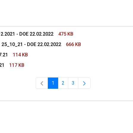
s Colegio de Procuradores
12.2021 - DOE 22.02.2022
475 KB
 - 25_10_21 - DOE 22.02.2022
666 KB
7.21
114 KB
21
117 KB
1
2
3
Página
Página
Página