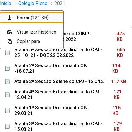
Sessões e Reuniões - Documentos Col
Início
Colégio Pleno
2021
Pular para o Conteúdo principal
Baixar (475 KB)
Baixar (666 KB)
Baixar (114 KB)
Baixar (117 KB)
Baixar (121 KB)
Ordenar
Filtro
Visualizar histórico
Visualizar histórico
Visualizar histórico
Visualizar histórico
Visualizar histórico
Ata da 3ª Sessão Solene do COMP -
475
09.12.2021 - DOE 22.02.2022
KB
Copiar para
Copiar para
Copiar para
Copiar para
Copiar para
Ata da 5ª Sessão Extraordinária do CPJ -
666
25_10_21 - DOE 22.02.2022
KB
Ata da 2ª Sessão Ordinária do CPJ
114
-18.07.21
KB
Ata da 2ª Sessão Solene do CPJ - 12.04.21
117 KB
Ata da 4ª Sessão Extraordinária do CPJ -
121
12.04.21
KB
Ata da 1ª Sessão Ordinária do CPJ -
116
29.03.21
KB
Ata da 3ª Sessão Extraordinária do CPJ -
129
15.03.21
KB