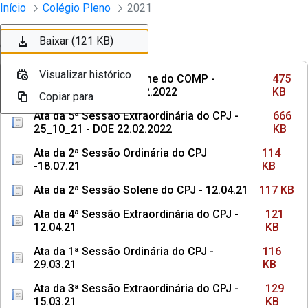
Sessões e Reuniões - Documentos Col
Início
Colégio Pleno
2021
Pular para o Conteúdo principal
Baixar (475 KB)
Baixar (666 KB)
Baixar (114 KB)
Baixar (117 KB)
Baixar (121 KB)
Ordenar
Filtro
Visualizar histórico
Visualizar histórico
Visualizar histórico
Visualizar histórico
Visualizar histórico
Ata da 3ª Sessão Solene do COMP -
475
09.12.2021 - DOE 22.02.2022
KB
Copiar para
Copiar para
Copiar para
Copiar para
Copiar para
Ata da 5ª Sessão Extraordinária do CPJ -
666
25_10_21 - DOE 22.02.2022
KB
Ata da 2ª Sessão Ordinária do CPJ
114
-18.07.21
KB
Ata da 2ª Sessão Solene do CPJ - 12.04.21
117 KB
Ata da 4ª Sessão Extraordinária do CPJ -
121
12.04.21
KB
Ata da 1ª Sessão Ordinária do CPJ -
116
29.03.21
KB
Ata da 3ª Sessão Extraordinária do CPJ -
129
15.03.21
KB