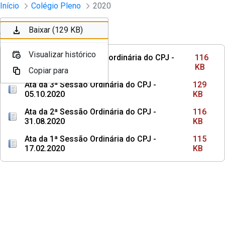
Sessões e Reuniões - Documentos Col
Início
Colégio Pleno
2020
Pular para o Conteúdo principal
Baixar (116 KB)
Baixar (129 KB)
Ordenar
Filtro
Visualizar histórico
Visualizar histórico
Ata da 1ª Sessão Extraordinária do CPJ -
116
09.11.2020
KB
Copiar para
Copiar para
Ata da 3ª Sessão Ordinária do CPJ -
129
05.10.2020
KB
Ata da 2ª Sessão Ordinária do CPJ -
116
31.08.2020
KB
Ata da 1ª Sessão Ordinária do CPJ -
115
17.02.2020
KB