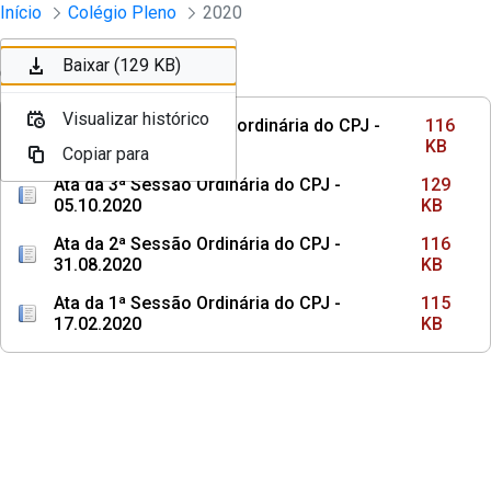
Sessões e Reuniões - Documentos Col
Início
Colégio Pleno
2020
Pular para o Conteúdo principal
Baixar (116 KB)
Baixar (129 KB)
Ordenar
Filtro
Visualizar histórico
Visualizar histórico
Ata da 1ª Sessão Extraordinária do CPJ -
116
09.11.2020
KB
Copiar para
Copiar para
Ata da 3ª Sessão Ordinária do CPJ -
129
05.10.2020
KB
Ata da 2ª Sessão Ordinária do CPJ -
116
31.08.2020
KB
Ata da 1ª Sessão Ordinária do CPJ -
115
17.02.2020
KB