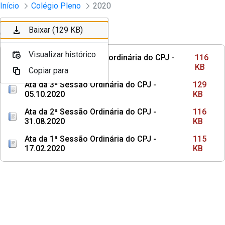
Sessões e Reuniões - Documentos Col
Início
Colégio Pleno
2020
Pular para o Conteúdo principal
Baixar (116 KB)
Baixar (129 KB)
Ordenar
Filtro
Visualizar histórico
Visualizar histórico
Ata da 1ª Sessão Extraordinária do CPJ -
116
09.11.2020
KB
Copiar para
Copiar para
Ata da 3ª Sessão Ordinária do CPJ -
129
05.10.2020
KB
Ata da 2ª Sessão Ordinária do CPJ -
116
31.08.2020
KB
Ata da 1ª Sessão Ordinária do CPJ -
115
17.02.2020
KB