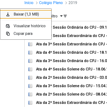
Sessões e Reuniões - Documento
Início
Colégio Pleno
2019
Pular para o Conteúdo principal
Baixar (122 KB)
Baixar (109 KB)
Baixar (116 KB)
Baixar (116 KB)
Baixar (1,4 MB)
Baixar (1,3 MB)
Baixar (1,3 MB)
Ordenar
Filtro
Visualizar histórico
Visualizar histórico
Visualizar histórico
Visualizar histórico
Visualizar histórico
Visualizar histórico
Visualizar histórico
Ata da 5ª Sessão Ordinária do CPJ - 09.
Copiar para
Copiar para
Copiar para
Copiar para
Copiar para
Copiar para
Copiar para
Ata da 4ª Sessão Extraordinária do CPJ 
Ata da 3ª Sessão Extraordinária do CPJ 
Ata da 4ª Sessão Ordinária do CPJ - 18.
Ata da 3ª Sessão Ordinária do CPJ - 16.
Ata da 4ª Sessão Solene do CPJ - 18.06.
Ata da 2ª Sessão Ordinária do CPJ - 03.
Ata da 3ª Sessão Solene do CPJ - 15.04
Ata da 2ª Sessão Solene do CPJ - 08.04
Ata da 2ª Sessão Extraordinária do CPJ 