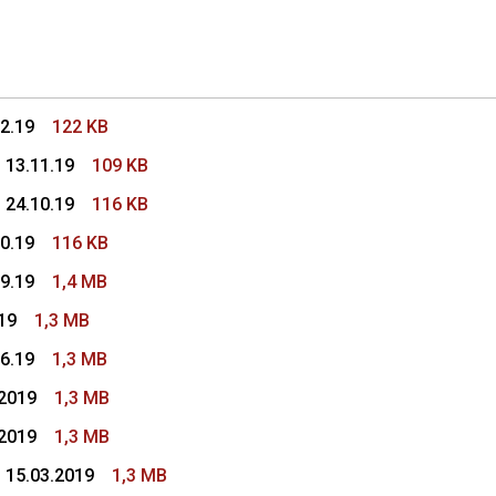
s Colegio de Procuradores
12.19
122 KB
- 13.11.19
109 KB
- 24.10.19
116 KB
10.19
116 KB
09.19
1,4 MB
19
1,3 MB
06.19
1,3 MB
.2019
1,3 MB
.2019
1,3 MB
- 15.03.2019
1,3 MB