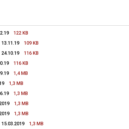
s Colegio de Procuradores
12.19
122 KB
- 13.11.19
109 KB
- 24.10.19
116 KB
10.19
116 KB
09.19
1,4 MB
19
1,3 MB
06.19
1,3 MB
.2019
1,3 MB
.2019
1,3 MB
- 15.03.2019
1,3 MB