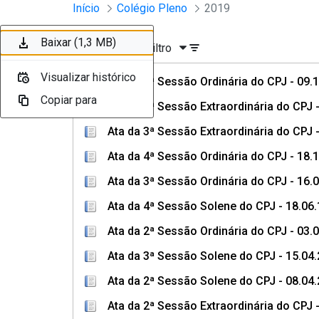
Sessões e Reuniões - Documento
Início
Colégio Pleno
2019
Pular para o Conteúdo principal
Baixar (122 KB)
Baixar (109 KB)
Baixar (116 KB)
Baixar (116 KB)
Baixar (1,4 MB)
Baixar (1,3 MB)
Baixar (1,3 MB)
Ordenar
Filtro
Visualizar histórico
Visualizar histórico
Visualizar histórico
Visualizar histórico
Visualizar histórico
Visualizar histórico
Visualizar histórico
Ata da 5ª Sessão Ordinária do CPJ - 09.
Copiar para
Copiar para
Copiar para
Copiar para
Copiar para
Copiar para
Copiar para
Ata da 4ª Sessão Extraordinária do CPJ 
Ata da 3ª Sessão Extraordinária do CPJ 
Ata da 4ª Sessão Ordinária do CPJ - 18.
Ata da 3ª Sessão Ordinária do CPJ - 16.
Ata da 4ª Sessão Solene do CPJ - 18.06.
Ata da 2ª Sessão Ordinária do CPJ - 03.
Ata da 3ª Sessão Solene do CPJ - 15.04
Ata da 2ª Sessão Solene do CPJ - 08.04
Ata da 2ª Sessão Extraordinária do CPJ 