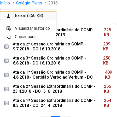
Sessões e Reuniões - Documentos Col
Início
Colégio Pleno
2018
Pular para o Conteúdo principal
Baixar (228 KB)
Baixar (299 KB)
Baixar (250 KB)
Ordenar
Filtro
Visualizar histórico
Visualizar histórico
Visualizar histórico
Ata da 6ª Sessão Extraordinária do COMP -
228
20.11.2018 - DO 20.03.2019
KB
Copiar para
Copiar para
Copiar para
Ata da 2ª Sessão Ordinária do COMP -
299
9.7.2018 - DO 16.10.2018
KB
Ata da 3ª Sessão Ordinária do COMP -
250
6.8.2018 - DO 16.10.2018
KB
Ata da 1ª Sessão Ordinária do COMP -
409
4.6.2018 - Certidão Verbo ad Verbum - DO 1
KB
Ata da 2ª Sessão Extraordinária do COMP -
256
23.4.2018 - DO_5_6_2018
KB
Ata da 1ª Sessão Extraordinária do COMP -
254
8.3.2018 - DO_24_4_2018
KB