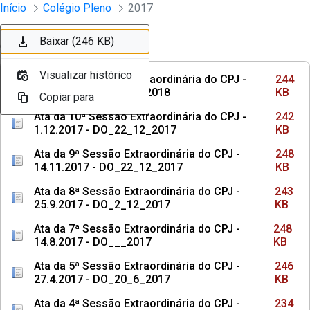
Sessões e Reuniões - Documentos Col
Início
Colégio Pleno
2017
Pular para o Conteúdo principal
Baixar (244 KB)
Baixar (242 KB)
Baixar (248 KB)
Baixar (243 KB)
Baixar (248 KB)
Baixar (246 KB)
Ordenar
Filtro
Visualizar histórico
Visualizar histórico
Visualizar histórico
Visualizar histórico
Visualizar histórico
Visualizar histórico
Ata da 11ª Sessão Extraordinária do CPJ -
244
21.12.2017 - DO_9_3_2018
KB
Copiar para
Copiar para
Copiar para
Copiar para
Copiar para
Copiar para
Ata da 10ª Sessão Extraordinária do CPJ -
242
1.12.2017 - DO_22_12_2017
KB
Ata da 9ª Sessão Extraordinária do CPJ -
248
14.11.2017 - DO_22_12_2017
KB
Ata da 8ª Sessão Extraordinária do CPJ -
243
25.9.2017 - DO_2_12_2017
KB
Ata da 7ª Sessão Extraordinária do CPJ -
248
14.8.2017 - DO___2017
KB
Ata da 5ª Sessão Extraordinária do CPJ -
246
27.4.2017 - DO_20_6_2017
KB
Ata da 4ª Sessão Extraordinária do CPJ -
234