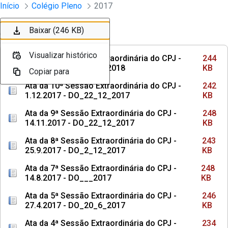
Sessões e Reuniões - Documentos Col
Início
Colégio Pleno
2017
Pular para o Conteúdo principal
Baixar (244 KB)
Baixar (242 KB)
Baixar (248 KB)
Baixar (243 KB)
Baixar (248 KB)
Baixar (246 KB)
Ordenar
Filtro
Visualizar histórico
Visualizar histórico
Visualizar histórico
Visualizar histórico
Visualizar histórico
Visualizar histórico
Ata da 11ª Sessão Extraordinária do CPJ -
244
21.12.2017 - DO_9_3_2018
KB
Copiar para
Copiar para
Copiar para
Copiar para
Copiar para
Copiar para
Ata da 10ª Sessão Extraordinária do CPJ -
242
1.12.2017 - DO_22_12_2017
KB
Ata da 9ª Sessão Extraordinária do CPJ -
248
14.11.2017 - DO_22_12_2017
KB
Ata da 8ª Sessão Extraordinária do CPJ -
243
25.9.2017 - DO_2_12_2017
KB
Ata da 7ª Sessão Extraordinária do CPJ -
248
14.8.2017 - DO___2017
KB
Ata da 5ª Sessão Extraordinária do CPJ -
246
27.4.2017 - DO_20_6_2017
KB
Ata da 4ª Sessão Extraordinária do CPJ -
234