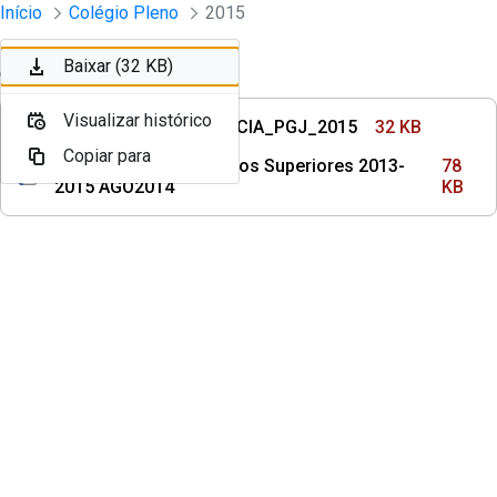
Sessões e Reuniões - Documentos Col
Início
Colégio Pleno
2015
Pular para o Conteúdo principal
Baixar (32 KB)
Ordenar
Filtro
Visualizar histórico
Formulario_DESISTENCIA_PGJ_2015
32 KB
Copiar para
Composição dos orgãos Superiores 2013-
78
2015 AGO2014
KB