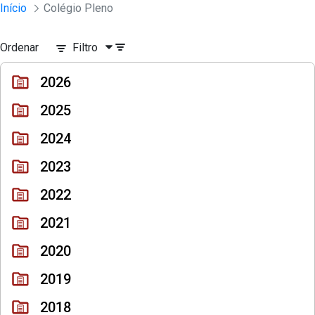
Sessões e Reuniões - Documentos Col
Início
Colégio Pleno
Pular para o Conteúdo principal
Ordenar
Filtro
2026
2025
2024
2023
2022
2021
2020
2019
2018