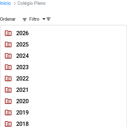
Sessões e Reuniões - Documentos Col
Início
Colégio Pleno
Pular para o Conteúdo principal
Ordenar
Filtro
2026
2025
2024
2023
2022
2021
2020
2019
2018