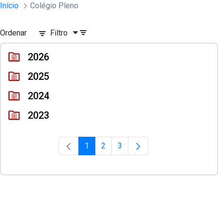
Sessões e Reuniões - Documentos Col
Início
Colégio Pleno
Pular para o Conteúdo principal
Ordenar
Filtro
2026
2025
2024
2023
1
2
3
Página
Página
Página