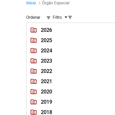
Sessões e Reuniões - Documento
Início
Órgão Especial
Pular para o Conteúdo principal
Ordenar
Filtro
2026
2025
2024
2023
2022
2021
2020
2019
2018