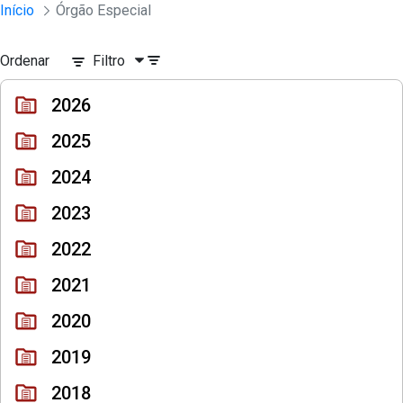
Sessões e Reuniões - Documentos Col
Início
Órgão Especial
Pular para o Conteúdo principal
Ordenar
Filtro
2026
2025
2024
2023
2022
2021
2020
2019
2018