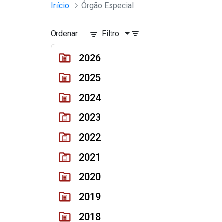
Sessões e Reuniões - Documento
Início
Órgão Especial
Pular para o Conteúdo principal
Ordenar
Filtro
2026
2025
2024
2023
2022
2021
2020
2019
2018