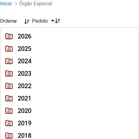
Sessões e Reuniões - Documentos Col
Início
Órgão Especial
Pular para o Conteúdo principal
Ordenar
Pedido
2026
2025
2024
2023
2022
2021
2020
2019
2018