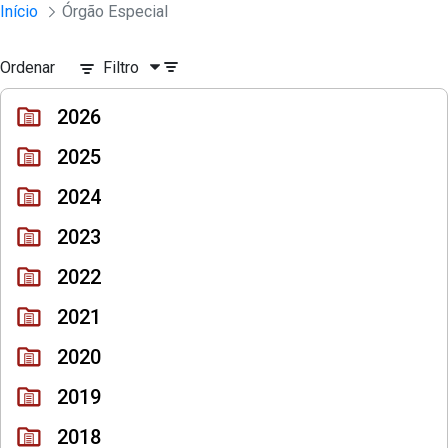
Sessões e Reuniões - Documentos Col
Início
Órgão Especial
Pular para o Conteúdo principal
Ordenar
Filtro
2026
2025
2024
2023
2022
2021
2020
2019
2018