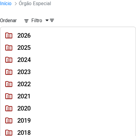
Sessões e Reuniões - Documentos Col
Início
Órgão Especial
Pular para o Conteúdo principal
Ordenar
Filtro
2026
2025
2024
2023
2022
2021
2020
2019
2018