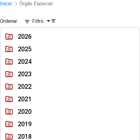
Sessões e Reuniões - Documentos Col
Início
Órgão Especial
Pular para o Conteúdo principal
Ordenar
Filtro
2026
2025
2024
2023
2022
2021
2020
2019
2018