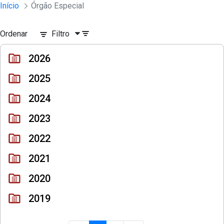
Sessões e Reuniões - Documentos Col
Início
Órgão Especial
Pular para o Conteúdo principal
Ordenar
Filtro
2026
2025
2024
2023
2022
2021
2020
2019