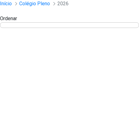
Sessões e Reuniões - Documentos Col
Início
Colégio Pleno
2026
Pular para o Conteúdo principal
Ordenar