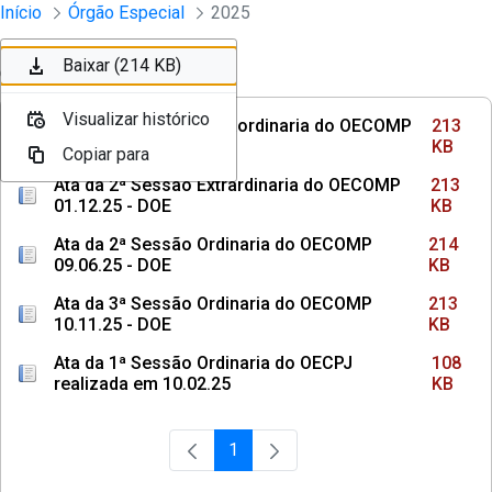
Sessões e Reuniões - Documentos Col
Início
Órgão Especial
2025
Pular para o Conteúdo principal
Baixar (213 KB)
Baixar (213 KB)
Baixar (214 KB)
Ordenar
Filtro
Visualizar histórico
Visualizar histórico
Visualizar histórico
Ata da 1ª Sessão Extraordinaria do OECOMP
213
22.09.25 - DOE
KB
Copiar para
Copiar para
Copiar para
Ata da 2ª Sessão Extrardinaria do OECOMP
213
01.12.25 - DOE
KB
Ata da 2ª Sessão Ordinaria do OECOMP
214
09.06.25 - DOE
KB
Ata da 3ª Sessão Ordinaria do OECOMP
213
10.11.25 - DOE
KB
Ata da 1ª Sessão Ordinaria do OECPJ
108
realizada em 10.02.25
KB
1
Página