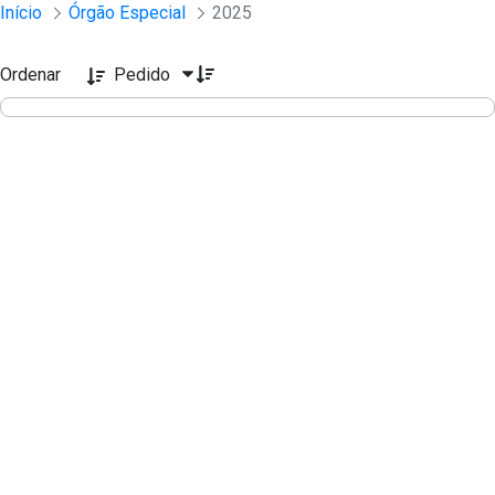
Sessões e Reuniões - Documentos Col
Início
Órgão Especial
2025
Pular para o Conteúdo principal
Ordenar
Pedido