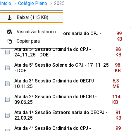
Sessões e Reuniões - Documentos Col
Início
Colégio Pleno
2025
Pular para o Conteúdo principal
Baixar (99 KB)
Baixar (98 KB)
Baixar (98 KB)
Baixar (6,3 MB)
Baixar (114 KB)
Baixar (91 KB)
Baixar (99 KB)
Baixar (97 KB)
Baixar (115 KB)
Ordenar
Filtro
Visualizar histórico
Visualizar histórico
Visualizar histórico
Visualizar histórico
Visualizar histórico
Visualizar histórico
Visualizar histórico
Visualizar histórico
Visualizar histórico
Ata da 4ª Sessão Extraordinária do CPJ -
99
01_12_25 - DOE
KB
Copiar para
Copiar para
Copiar para
Copiar para
Copiar para
Copiar para
Copiar para
Copiar para
Copiar para
Ata da 5ª Sessão Ordinária do CPJ -
98
24_11_25 - DOE
KB
Ata da 5ª Sessão Solene do CPJ - 17_11_25
98
- DOE
KB
Ata da 3ª Sessão Ordinária do OECPJ -
6,3
10.11.25
MB
Ata da 2ª Sessão Ordinária do OECPJ -
114
09.06.25
KB
Ata da 1ª Sessão Extraordinária do OECPJ -
91
22.09.25
KB
Ata da 4ª Sessão Ordinária do CPJ -
99