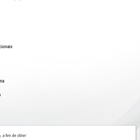
o Lyra - Edifício Sede / Ministério Público de Pernambuco
erador Dom Pedro II, 473 - Santo Antônio CEP 50.010-240 - Recife / P
24.417.065/0001-03 / Telefone: (81) 3182-7000
Comunicação
Notícias
Campanhas Institucionais
Publicações
Rádio MPPE
Reconhecimentos
Redes Sociais
Contatos Assessoria
Hotsites e Blogs
Galeria de Imagens