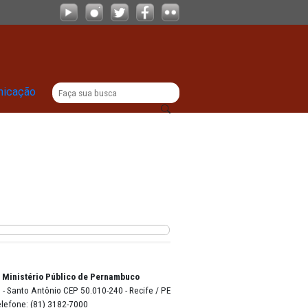
|
titucional
Comunicação